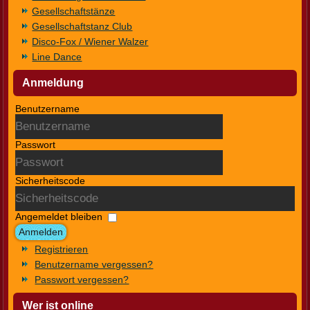
Gesellschaftstänze
Gesellschaftstanz Club
Disco-Fox / Wiener Walzer
Line Dance
Anmeldung
Benutzername
Passwort
Sicherheitscode
Angemeldet bleiben
Anmelden
Registrieren
Benutzername vergessen?
Passwort vergessen?
Wer ist online