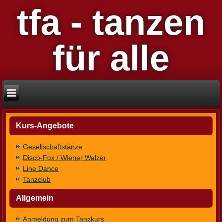
tfa - tanzen
für alle
Kurs-Angebote
Gesellschaftstänze
Disco-Fox / Wiener Walzer
Line Dance
Tanzclub
Allgemein
Anmeldung zum Tanzkurs